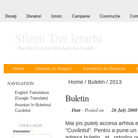
Donaţi
Donatori
Istoric
Campanie
Construcție
Cont
Sfintii Trei Ierarhi
Parohia Creştin Ortodoxă din Seattle
Home
Albume cu Imagini
Comitetul de Doamne
Home
/
Buletin
/ 2013
NAVIGATION
English Translation
Buletin
(Google Translate)
Anunțuri în Buletinul
Dan
- Posted on
26 July 2008
Cuvântul
Mai jos puteți accesa arhiva e
USER LOGIN
"Cuvântul". Pentru a pune un a
Username:
*
adresa buletin _at_ ortodox.or