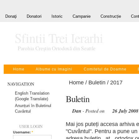
Donaţi
Donatori
Istoric
Campanie
Construcție
Cont
Sfintii Trei Ierarhi
Parohia Creştin Ortodoxă din Seattle
Home
Albume cu Imagini
Comitetul de Doamne
Home
/
Buletin
/ 2017
NAVIGATION
English Translation
Buletin
(Google Translate)
Anunțuri în Buletinul
Dan
- Posted on
26 July 2008
Cuvântul
Mai jos puteți accesa arhiva e
USER LOGIN
"Cuvântul". Pentru a pune un a
Username:
*
adresa buletin _at_ ortodox.or