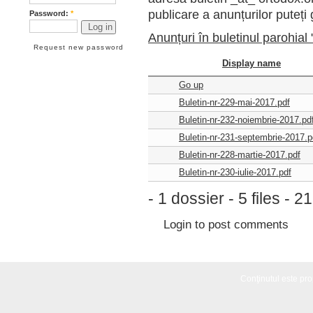
publicare a anunțurilor puteți g
Password:
*
Anunțuri în buletinul parohial
Request new password
Display name
Go up
Buletin-nr-229-mai-2017.pdf
Buletin-nr-232-noiembrie-2017.pd
Buletin-nr-231-septembrie-2017.p
Buletin-nr-228-martie-2017.pdf
Buletin-nr-230-iulie-2017.pdf
- 1 dossier - 5 files - 
Login
to post comments
Conţinutul este propr