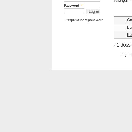
Anunțuri î
Password:
*
Go
Request new password
Bu
Bul
- 1 dossi
Login
t