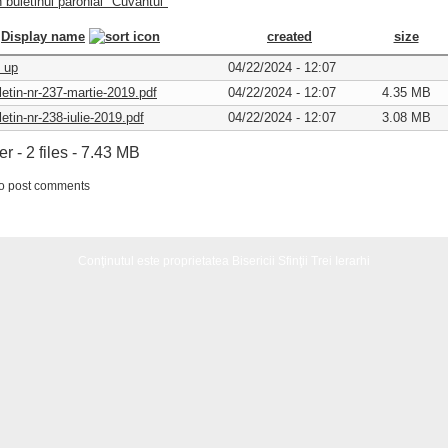
n buletinul parohial "Cuvântul"
Display name
created
size
 up
04/22/2024 - 12:07
letin-nr-237-martie-2019.pdf
04/22/2024 - 12:07
4.35 MB
etin-nr-238-iulie-2019.pdf
04/22/2024 - 12:07
3.08 MB
er - 2 files - 7.43 MB
o post comments
Conţinutul este proprietatea Bisericii Sfinţii Trei Ierarhi