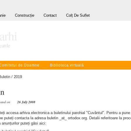
nie
Construcție
Contact
Colț De Suflet
rarhi
eattle
Comitetul de Doamne
Biblioteca virtuală
Buletin
/ 2019
in
osted on
26 July 2008
teți accesa arhiva electronica a buletinului parohial "Cuvântul". Pentru a pune
ne puteți contacta la adresa buletin _at_ ortodox.org. Detalii referitoare la pro
 anunțurilor puteți găsi aici: