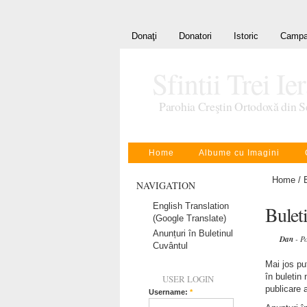
Donaţi
Donatori
Istoric
Campa
Sfintii Trei Ie
Parohia Creştin Ortodoxă din S
Home
Albume cu Imagini
Home
/
NAVIGATION
English Translation
Bulet
(Google Translate)
Anunțuri în Buletinul
Dan
- P
Cuvântul
Mai jos pu
în buletin 
USER LOGIN
publicare a
Username:
*