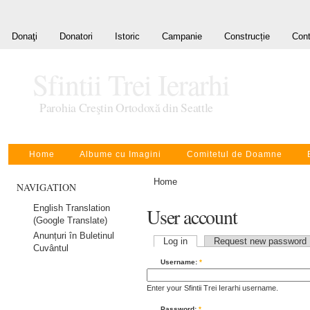
Donaţi
Donatori
Istoric
Campanie
Construcție
Cont
Sfintii Trei Ierarhi
Parohia Creştin Ortodoxă din Seattle
Home
Albume cu Imagini
Comitetul de Doamne
Home
NAVIGATION
English Translation
User account
(Google Translate)
Anunțuri în Buletinul
Log in
Request new password
Cuvântul
Username:
*
Enter your Sfintii Trei Ierarhi username.
Password:
*