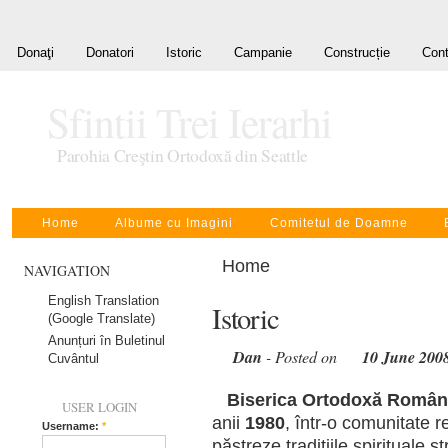
Donaţi
Donatori
Istoric
Campanie
Construcție
Cont
Sfintii Trei Ierarhi
Parohia Creştin Ortodoxă din Seattle
Home
Albume cu Imagini
Comitetul de Doamne
Home
NAVIGATION
English Translation
Istoric
(Google Translate)
Anunțuri în Buletinul
Dan
- Posted on
10 June 200
Cuvântul
Biserica Ortodoxă Română “
USER LOGIN
anii
1980
, într-o comunitate 
Username:
*
păstreze tradiţiile spirituale 