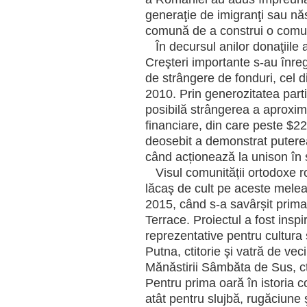
generaţie de imigranţi sau năs
comună de a construi o comun
În decursul anilor donaţiile
Creşteri importante s-au înreg
de strângere de fonduri, cel d
2010. Prin generozitatea parti
posibilă strângerea a aproxi
financiare, din care peste $22
deosebit a demonstrat putere
când acționează la unison în 
Visul comunității ortodoxe r
lăcaş de cult pe aceste melea
2015, când s-a savârșit prima
Terrace. Proiectul a fost inspi
reprezentative pentru cultura 
Putna, ctitorie şi vatră de vec
Mănăstirii Sâmbăta de Sus, ct
Pentru prima oară în istoria 
atât pentru slujbă, rugăciune 