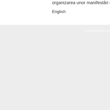
organizarea unor manifestări 
English
Conţinutul este propr