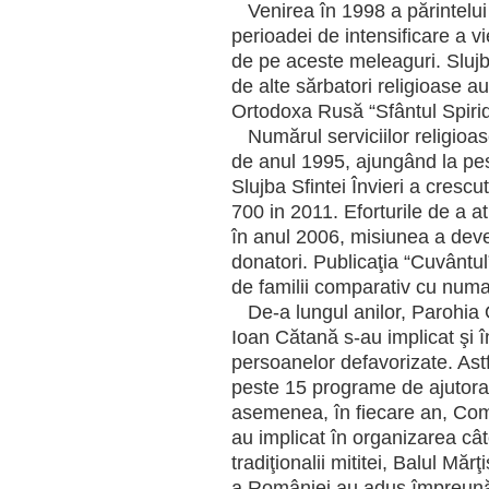
Venirea în 1998 a părintelu
perioadei de intensificare a v
de pe aceste meleaguri. Slujb
de alte sărbatori religioase 
Ortodoxa Rusă “Sfântul Spiri
Numărul serviciilor religioase
de anul 1995, ajungând la pe
Slujba Sfintei Învieri a cresc
700 in 2011. Eforturile de a at
în anul 2006, misiunea a dev
donatori. Publicaţia “Cuvântul
de familii comparativ cu numai
De-a lungul anilor, Parohia 
Ioan Cătană s-au implicat şi în
persoanelor defavorizate. Astf
peste 15 programe de ajutorar
asemenea, în fiecare an, Comi
au implicat în organizarea câ
tradiţionalii mititei, Balul Mă
a României au adus împreună ti