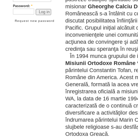
misionar
Gheorghe Calciu D
Password:
*
Românească s-a întâlnit cu c
discutat posibilitatea înfiin
Request new password
Pacific. Grupul iniţial alcătui
inconvenienţele unei comunită
acţiunea de convingere şi adă
credinţa sau speranţa în reuşi
În 1994 munca grupului de ini
Misiunii Ortodoxe Române “S
părintelui Constantin Tofan, 
Române din America. Acest m
Generală, formată la acea vre
înregistrarea oficială a misiun
WA, la data de 16 martie 1994
caracterizată de o continuă cr
diversificare a activităţilor d
îndrumarea părintelui Marin O
slujbele religioase s-au desf
Ortodoxa Greacă.