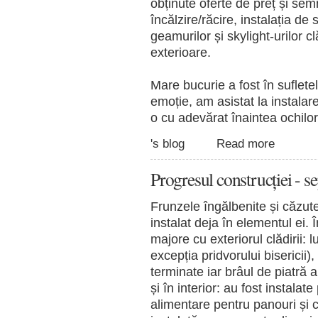
obținute oferte de preț și sem
încălzire/răcire, instalația de 
geamurilor și skylight-urilor clă
exterioare.
Mare bucurie a fost în suflete
emoție, am asistat la instalar
o cu adevărat înaintea ochilo
's blog
Read more
Progresul construcției - 
Frunzele îngălbenite și căzut
instalat deja în elementul ei.
majore cu exteriorul clădirii: 
excepția pridvorului bisericii)
terminate iar brâul de piatră al
și în interior: au fost instalate
alimentare pentru panouri și ci