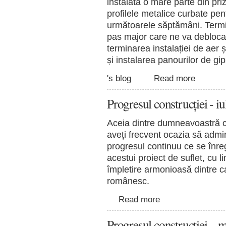
instalată o mare parte din pri
profilele metalice curbate pentr
următoarele săptămâni. Termin
pas major care ne va debloca ș
terminarea instalației de aer ș
și instalarea panourilor de gip
's blog
Read more
Progresul construcției - i
Aceia dintre dumneavoastră c
aveți frecvent ocazia să admir
progresul continuu ce se înre
acestui proiect de suflet, cu l
împletire armonioasă dintre ca
românesc.
Read more
Progresul construcţiei – 