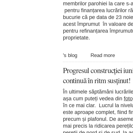
membrilor parohiei la care s-
pentru finanțarea lucrărilor 
bucurie că pe data de 23 noi
acest împrumut în valoare de
pentru refinanțarea împrumutu
proprietate.
's blog
Read more
Progresul construcției iun
continuă în ritm susținut!
În ultimele săptămâni lucrăril
așa cum puteți vedea din
foto
în ce mai clar. Lucrul la nivelu
este aproape complet, fiind fina
precum și plafonul. De asemen
mai precis la ridicarea perețil
pereții de nord și de sud, la 