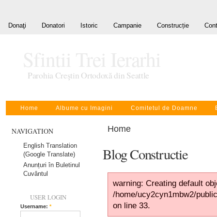
Donaţi
Donatori
Istoric
Campanie
Construcție
Cont
Sfintii Trei Ierarhi
Parohia Creştin Ortodoxă din Seattle
Home
Albume cu Imagini
Comitetul de Doamne
Home
NAVIGATION
English Translation
Blog Constructie
(Google Translate)
Anunțuri în Buletinul
Cuvântul
warning: Creating default ob
/home/ucy2cyn1mbw2/public
USER LOGIN
on line 33.
Username:
*