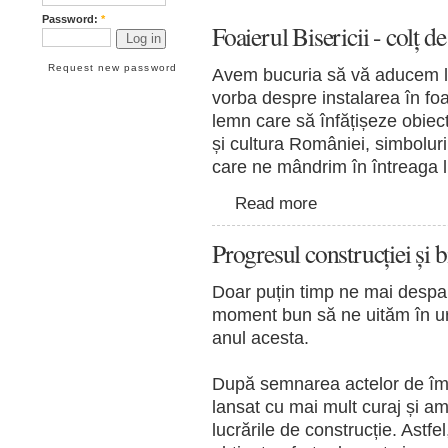
Password:
*
Foaierul Bisericii - colț d
Request new password
Avem bucuria să vă aducem la 
vorba despre instalarea în foai
lemn care să înfățișeze obiect
și cultura României, simboluri 
care ne mândrim în întreaga 
Read more
Progresul construcției și b
Doar puțin timp ne mai despar
moment bun să ne uităm în urm
anul acesta.
După semnarea actelor de împ
lansat cu mai mult curaj și a
lucrările de construcție. Astfel