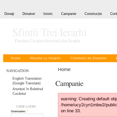
Donaţi
Donatori
Istoric
Campanie
Construcție
Cont
Sfintii Trei Ierarhi
Parohia Creştin Ortodoxă din Seattle
Home
Albume cu Imagini
Comitetul de Doamne
Home
NAVIGATION
English Translation
Campanie
(Google Translate)
Anunțuri în Buletinul
Cuvântul
warning: Creating default ob
/home/ucy2cyn1mbw2/public
USER LOGIN
on line 33.
Username:
*