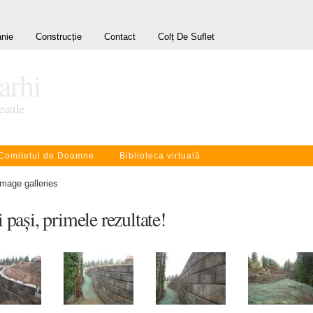
nie
Construcție
Contact
Colț De Suflet
rarhi
eattle
Comitetul de Doamne
Biblioteca virtuală
Image galleries
 pași, primele rezultate!