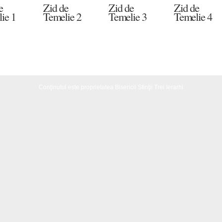
e
Zid de
Zid de
Zid de
ie 1
Temelie 2
Temelie 3
Temelie 4
Conţinutul este proprietatea Bisericii Sfinţii Trei Ierarhi