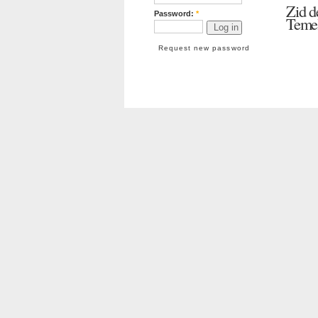
Zid d
Password:
*
Temel
Request new password