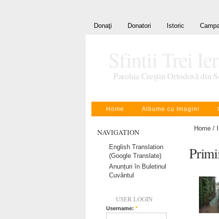
Donaţi
Donatori
Istoric
Campa
Sfintii Trei Ie
Parohia Creştin Ortodoxă din S
Home
Albume cu Imagini
Home
/
NAVIGATION
English Translation
Primii
(Google Translate)
Anunțuri în Buletinul
Cuvântul
USER LOGIN
Username:
*