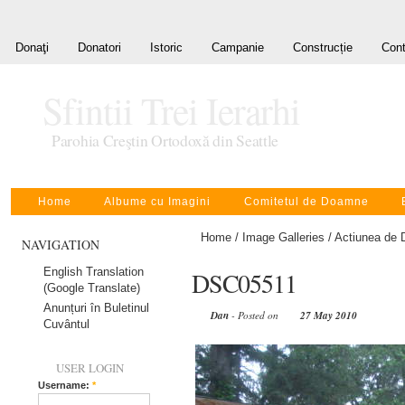
Donaţi
Donatori
Istoric
Campanie
Construcție
Cont
Sfintii Trei Ierarhi
Parohia Creştin Ortodoxă din Seattle
Home
Albume cu Imagini
Comitetul de Doamne
Home
/
Image Galleries
/
Actiunea de 
NAVIGATION
English Translation
DSC05511
(Google Translate)
Anunțuri în Buletinul
Dan
- Posted on
27 May 2010
Cuvântul
USER LOGIN
Username:
*