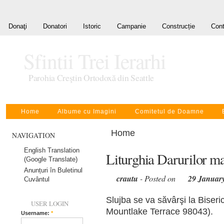
Donaţi
Donatori
Istoric
Campanie
Construcție
Cont
Sfintii Trei Ierarhi
Parohia Creştin Ortodoxă din Seattle
Home
Albume cu Imagini
Comitetul de Doamne
Home
NAVIGATION
English Translation
Liturghia Darurilor mai
(Google Translate)
Anunțuri în Buletinul
crautu
- Posted on
29 Januar
Cuvântul
Slujba se va săvârşi la Biseri
USER LOGIN
Mountlake Terrace 98043).
Username:
*