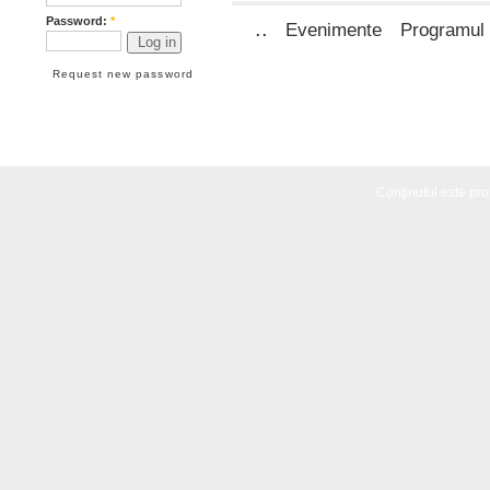
Password:
*
..
Evenimente
Programul 
Request new password
Conţinutul este propr