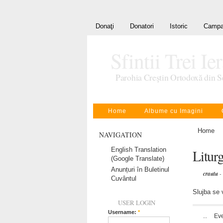
Donaţi
Donatori
Istoric
Campa
Sfintii Trei Ie
Parohia Creştin Ortodoxă din S
Home
Albume cu Imagini
Home
NAVIGATION
English Translation
Liturg
(Google Translate)
Anunțuri în Buletinul
crautu
-
Cuvântul
Slujba se 
USER LOGIN
Username:
*
..
Ev