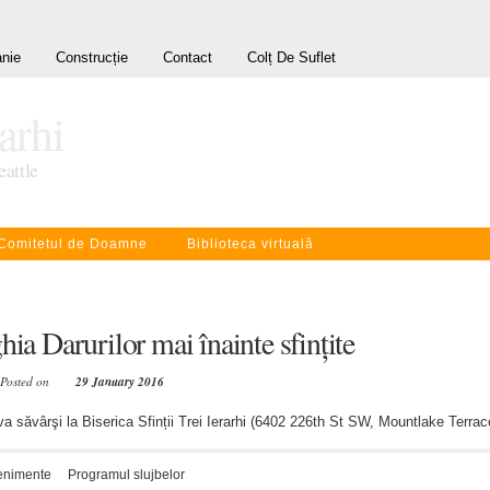
nie
Construcție
Contact
Colț De Suflet
rarhi
eattle
Comitetul de Doamne
Biblioteca virtuală
hia Darurilor mai înainte sfințite
 Posted on
29 January 2016
va săvârşi la Biserica Sfinții Trei Ierarhi (6402 226th St SW, Mountlake Terra
enimente
Programul slujbelor