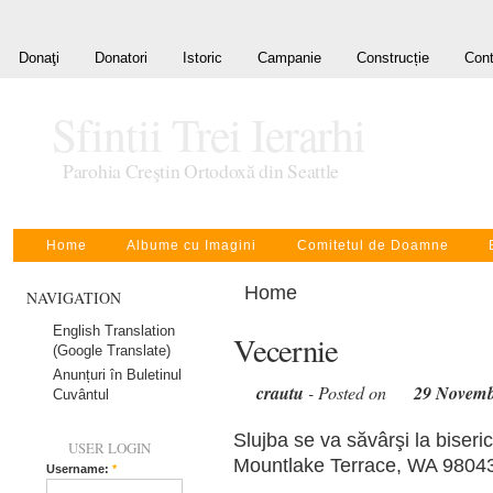
Donaţi
Donatori
Istoric
Campanie
Construcție
Cont
Sfintii Trei Ierarhi
Parohia Creştin Ortodoxă din Seattle
Home
Albume cu Imagini
Comitetul de Doamne
Home
NAVIGATION
English Translation
Vecernie
(Google Translate)
Anunțuri în Buletinul
crautu
- Posted on
29 Novemb
Cuvântul
Slujba se va săvârşi la biseric
USER LOGIN
Mountlake Terrace, WA 98043
Username:
*