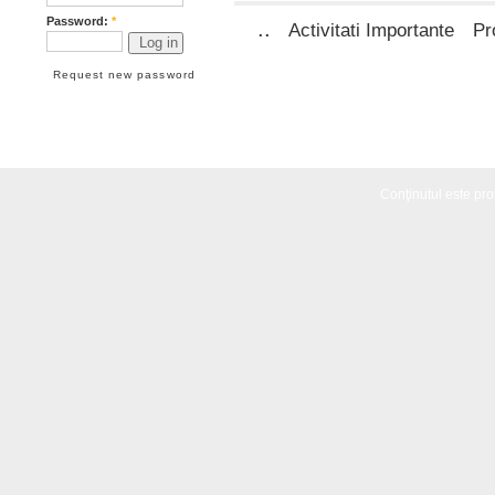
Password:
*
..
Activitati Importante
Pr
Request new password
Conţinutul este propr