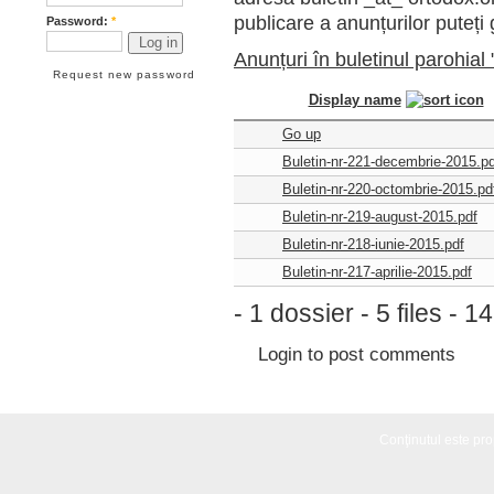
publicare a anunțurilor puteți g
Password:
*
Anunțuri în buletinul parohial
Request new password
Display name
Go up
Buletin-nr-221-decembrie-2015.pd
Buletin-nr-220-octombrie-2015.pd
Buletin-nr-219-august-2015.pdf
Buletin-nr-218-iunie-2015.pdf
Buletin-nr-217-aprilie-2015.pdf
- 1 dossier - 5 files - 
Login
to post comments
Conţinutul este propr