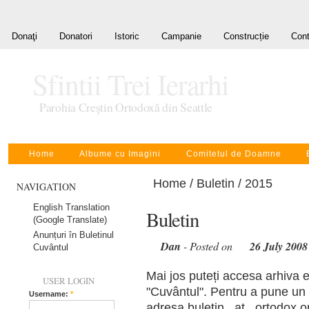
Donaţi
Donatori
Istoric
Campanie
Construcție
Cont
Sfintii Trei Ierarhi
Parohia Creştin Ortodoxă din Seattle
Home
Albume cu Imagini
Comitetul de Doamne
Home
/
Buletin
/ 2015
NAVIGATION
English Translation
Buletin
(Google Translate)
Anunțuri în Buletinul
Dan
- Posted on
26 July 2008
Cuvântul
Mai jos puteți accesa arhiva e
USER LOGIN
"Cuvântul". Pentru a pune un a
Username:
*
adresa buletin _at_ ortodox.or