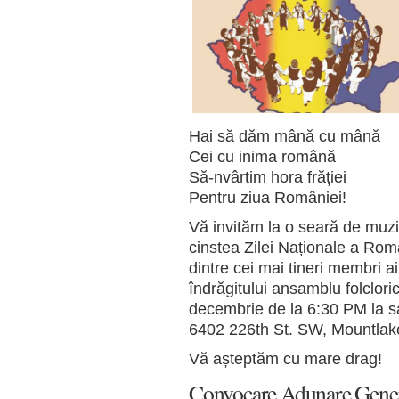
Hai să dăm mână cu mână
Cei cu inima română
Să-nvârtim hora frăției
Pentru ziua României!
Vă invităm la o seară de muzi
cinstea Zilei Naționale a Rom
dintre cei mai tineri membri a
îndrăgitului ansamblu folclori
decembrie de la 6:30 PM la sala
6402 226th St. SW, Mountlak
Vă așteptăm cu mare drag!
Convocare Adunare Genera