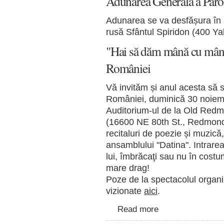
Adunarea Generală a Parohi
Adunarea se va desfășura în 
rusă Sfântul Spiridon (400 Y
"Hai să dăm mână cu mână"
României
Vă invităm și anul acesta să
României, duminică 30 noiembr
Auditorium-ul de la Old Re
(16600 NE 80th St., Redmond
recitaluri de poezie și muzică
ansamblului "Datina". Intrarea 
lui, îmbrăcaţi sau nu în cost
mare drag!
Poze de la spectacolul organiz
vizionate
aici
.
Read more