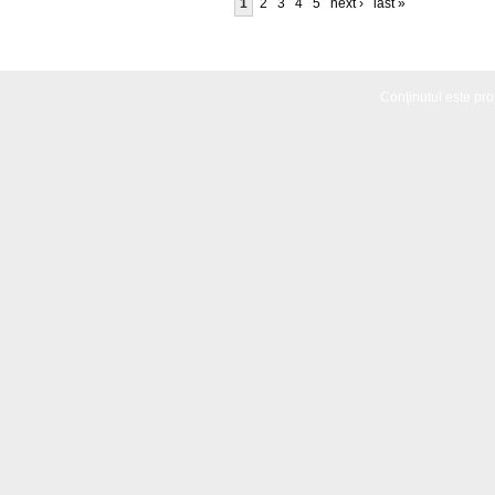
1
2
3
4
5
next ›
last »
Conţinutul este propr