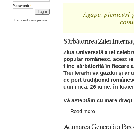
Password:
*
Agape, picnicuri ș
comu
Request new password
Sărbătorirea Zilei Internaț
Ziua Universală a Iei celeb
popular românesc, acest rep
fiind sărbătorită în fiecare 
Trei Ierarhi va găzdui și a
de port tradițional române
duminică, 26 iunie, în foaier
Vă așteptăm cu mare drag!
Read more
Adunarea Generală a Paro