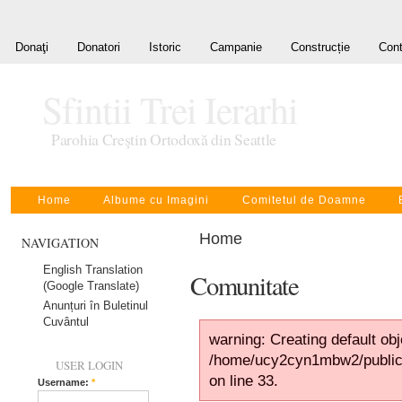
Donaţi
Donatori
Istoric
Campanie
Construcție
Cont
Sfintii Trei Ierarhi
Parohia Creştin Ortodoxă din Seattle
Home
Albume cu Imagini
Comitetul de Doamne
Home
NAVIGATION
English Translation
Comunitate
(Google Translate)
Anunțuri în Buletinul
Cuvântul
warning: Creating default ob
/home/ucy2cyn1mbw2/public
USER LOGIN
on line 33.
Username:
*