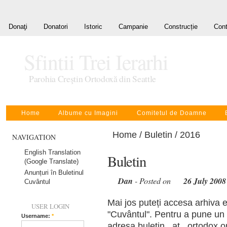
Donaţi
Donatori
Istoric
Campanie
Construcție
Cont
Sfintii Trei Ierarhi
Parohia Creştin Ortodoxă din Seattle
Home
Albume cu Imagini
Comitetul de Doamne
Home
/
Buletin
/ 2016
NAVIGATION
English Translation
Buletin
(Google Translate)
Anunțuri în Buletinul
Dan
- Posted on
26 July 2008
Cuvântul
Mai jos puteți accesa arhiva e
USER LOGIN
"Cuvântul". Pentru a pune un a
Username:
*
adresa buletin _at_ ortodox.or