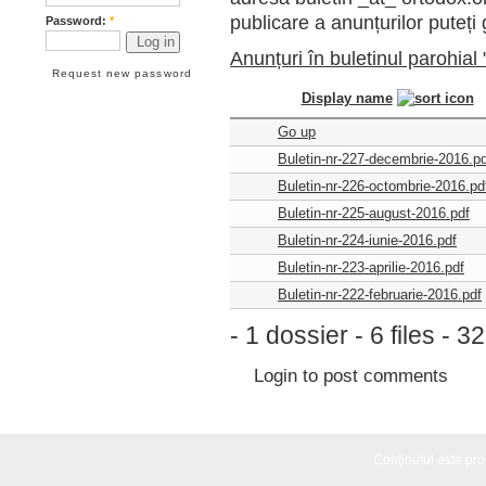
publicare a anunțurilor puteți g
Password:
*
Anunțuri în buletinul parohial
Request new password
Display name
Go up
Buletin-nr-227-decembrie-2016.pd
Buletin-nr-226-octombrie-2016.pd
Buletin-nr-225-august-2016.pdf
Buletin-nr-224-iunie-2016.pdf
Buletin-nr-223-aprilie-2016.pdf
Buletin-nr-222-februarie-2016.pdf
- 1 dossier - 6 files - 
Login
to post comments
Conţinutul este propr