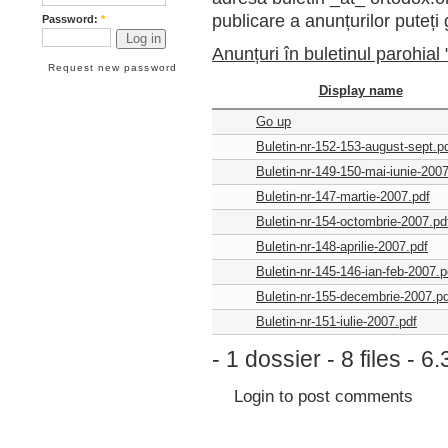
publicare a anunțurilor puteți g
Password:
*
Anunțuri în buletinul parohial
Request new password
Display name
Go up
Buletin-nr-152-153-august-sept.p
Buletin-nr-149-150-mai-iunie-2007
Buletin-nr-147-martie-2007.pdf
Buletin-nr-154-octombrie-2007.pd
Buletin-nr-148-aprilie-2007.pdf
Buletin-nr-145-146-ian-feb-2007.p
Buletin-nr-155-decembrie-2007.pd
Buletin-nr-151-iulie-2007.pdf
- 1 dossier - 8 files - 
Login
to post comments