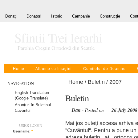
Donaţi
Donatori
Istoric
Campanie
Construcție
Cont
Sfintii Trei Ierarhi
Parohia Creştin Ortodoxă din Seattle
Home
Albume cu Imagini
Comitetul de Doamne
Home
/
Buletin
/ 2007
NAVIGATION
English Translation
Buletin
(Google Translate)
Anunțuri în Buletinul
Dan
- Posted on
26 July 2008
Cuvântul
Mai jos puteți accesa arhiva e
USER LOGIN
"Cuvântul". Pentru a pune un a
Username:
*
adresa buletin _at_ ortodox.or